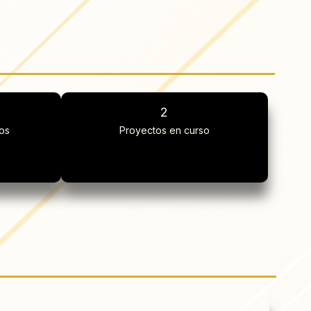
2
vos
Proyectos en curso