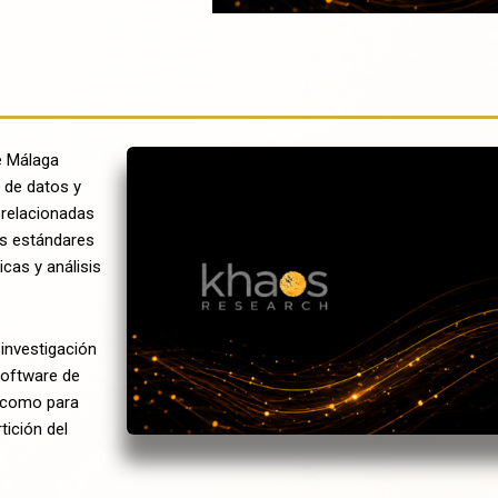
e Málaga
s de datos y
s relacionadas
os estándares
cas y análisis
 investigación
software de
a como para
ición del